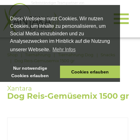
Selbstständiger Teampartner von
Diese Webseite nutzt Cookies. Wir nutzen
Cookies, um Inhalte zu personalisieren, um
Social Media einzubinden und zu
Analysezwecken im Hinblick auf die Nutzung
unserer Webseite.
Mehr Infos
Shop
Tiernahrung
Tiernahrung Dog
Snacks
Dog Reis-Gemüsemix 1500 gr
Nur notwendige
Cookies erlauben
Cookies erlauben
HOME
TIERNAHRUNG
Dog Reis-Gemüsemix 1500 gr
VITALPRODUKTE
KOSMETIK
UNTERNEHMEN
SHOP
KARRIERE