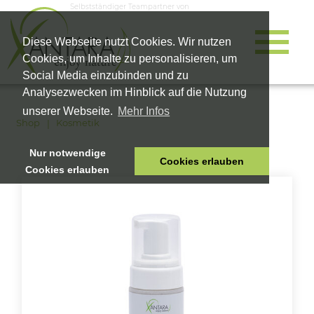
Selbstständiger Teampartner von
Diese Webseite nutzt Cookies. Wir nutzen
Cookies, um Inhalte zu personalisieren, um
Social Media einzubinden und zu
Analysezwecken im Hinblick auf die Nutzung
unserer Webseite.
Mehr Infos
Shop
Kosmetik
Nur notwendige
Cookies erlauben
Cookies erlauben
HOME
TIERNAHRUNG
VITALPRODUKTE
KOSMETIK
UNTERNEHMEN
SHOP
KARRIERE