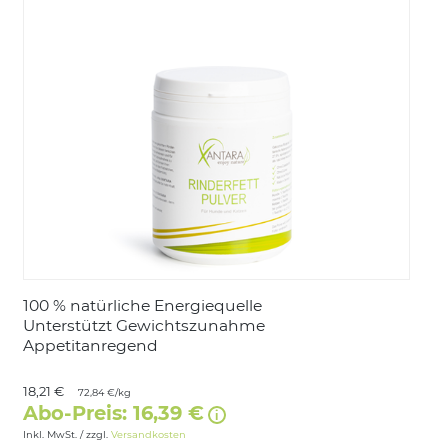
LOGIN
100 % natürliche Energiequelle
Unterstützt Gewichtszunahme
Appetitanregend
18,21 €
72,84 €/kg
Abo-Preis: 16,39 €
Inkl. MwSt. / zzgl.
Versandkosten