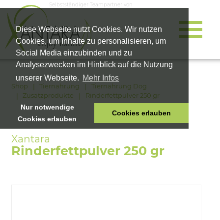
Selbstständiger Teampartner von
Diese Webseite nutzt Cookies. Wir nutzen
Cookies, um Inhalte zu personalisieren, um
Social Media einzubinden und zu
Analysezwecken im Hinblick auf die Nutzung
unserer Webseite.
Mehr Infos
Shop
Tiernahrung
Tiernahrung Dog
Zusatzprodukte
Rinderfettpulver 250 gr
Nur notwendige
Cookies erlauben
Cookies erlauben
HOME
TIERNAHRUNG
Rinderfettpulver 250 gr
VITALPRODUKTE
KOSMETIK
UNTERNEHMEN
SHOP
KARRIERE